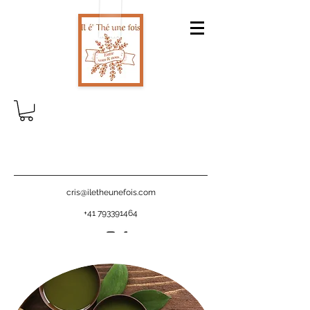
cris@iletheunefois.com
+41 793391464