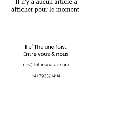
Il n'y a aucun article à
afficher pour le moment.
Il é' Thé une fois...
Entre vous & nous
cris@iletheunefois.com
+41 793391464
Cristina Campana
Route du Collège 8
1353 Bofflens | Suisse
©2020 by Il é' thé une fois Proudly created with Image