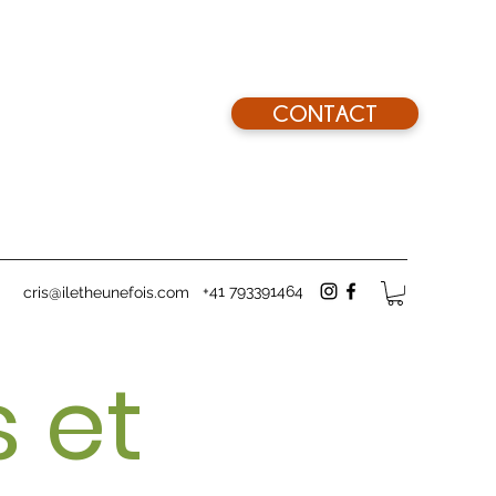
CONTACT
+41 793391464
cris@iletheunefois.com
 et