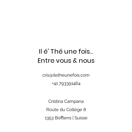
Il é' Thé une fois...
Entre vous & nous
cris@iletheunefois.com
+41 793391464
Cristina Campana
Route du Collège 8
1353 Bofflens | Suisse